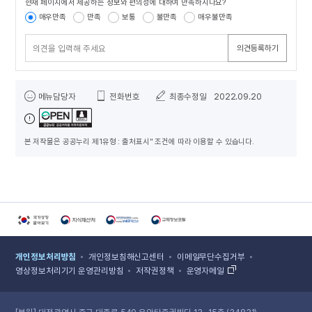
현재 페이지에서 제공하는 정보와 편의성에 대하여 만족하시나요?
콘텐츠 만족도 조사
매우만족
만족
보통
불만족
매우불만족
의견등록하기
담당자 정보
메뉴담당자
전화번호
최종수정일
2022.09.20
본 저작물은 공공누리 제1유형 : 출처표시" 조건에 따라 이용할 수 있습니다.
국가상징알아보기 홈페이지 새 창 열림
지식재산처 홈페이지 새 창 열림
국민권익위원회 홈페이지 새 창 열림
규제정보포털 홈페이지 새 창 열림
개인정보처리방침
개인정보침해신고센터
이메일무단수집거부
영상정보처리기기 운영관리방침
저작권정책
운영자메일