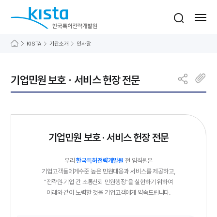
바로가기 메뉴
한국특허전략개발원
통합검색
사이트맵 열기
KISTA
기관소개
인사말
기업민원 보호ㆍ서비스 헌장 전문
기업민원 보호 · 서비스 헌장 전문
우리
한국특허전략개발원
전 임직원은
기업고객들에게수준 높은 민원대응과 서비스를 제공하고,
"전략원‧기업 간 소통신뢰 민원행정"을 실현하기 위하여
아래와 같이 노력할 것을
기업고객에게 약속드립니다.