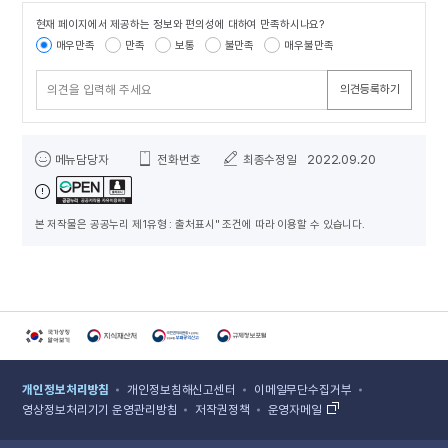
현재 페이지에서 제공하는 정보와 편의성에 대하여 만족하시나요?
콘텐츠 만족도 조사
매우만족
만족
보통
불만족
매우불만족
의견등록하기
담당자 정보
메뉴담당자
전화번호
최종수정일
2022.09.20
본 저작물은 공공누리 제1유형 : 출처표시" 조건에 따라 이용할 수 있습니다.
국가상징알아보기 홈페이지 새 창 열림
지식재산처 홈페이지 새 창 열림
국민권익위원회 홈페이지 새 창 열림
규제정보포털 홈페이지 새 창 열림
개인정보처리방침
개인정보침해신고센터
이메일무단수집거부
영상정보처리기기 운영관리방침
저작권정책
운영자메일