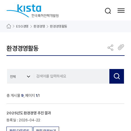
바로가기 메뉴
한국특허전략개발원
통합검색
사이트맵 열기
ESG경영
환경경영
환경경영활동
환경경영활동
총 게시물
9
, 페이지
1
/1
환
경
2025년도 환경경영 추진 결과
경
2026-04-22
영
활
동
파일 다운로드
파일 미리보기