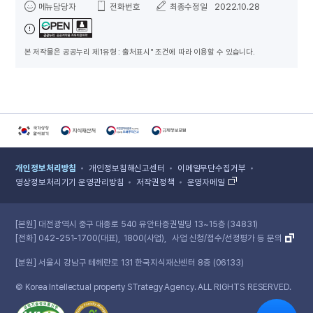
메뉴담당자
전화번호
최종수정일
2022.10.28
본 저작물은 공공누리 제1유형 : 출처표시" 조건에 따라 이용할 수 있습니다.
국가상징알아보기 홈페이지 새 창 열림
지식재산처 홈페이지 새 창 열림
국민권익위원회 홈페이지 새 창 열림
규제정보포털 홈페이지 새 창 열림
개인정보처리방침
개인정보침해신고센터
이메일무단수집거부
영상정보처리기기 운영관리방침
저작권정책
운영자메일
[본원]
대전광역시 중구 대종로 540 유안타증권빌딩 13~15층 (34831)
[전화]
042-251-1700(대표)
1800(사업)
사업 신청/접수/선정평가 등 문의
[분원]
서울시 강남구 테헤란로 131 한국지식재산센터 8층 (06133)
© Korea Intellectual property STrategy Agency. ALL RIGHTS RESERVED.