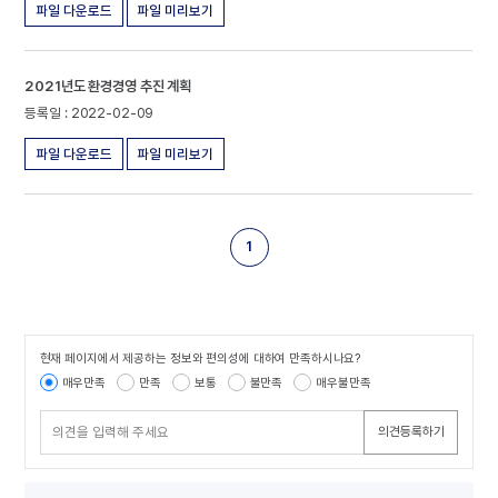
파일 다운로드
파일 미리보기
2021년도 환경경영 추진 계획
2022-02-09
파일 다운로드
파일 미리보기
1
현재 페이지에서 제공하는 정보와 편의성에 대하여 만족하시나요?
콘텐츠 만족도 조사
매우만족
만족
보통
불만족
매우불만족
의견등록하기
담당자 정보