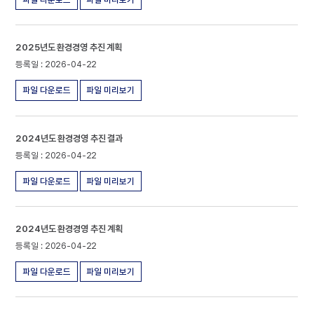
:
번
호,
제
2025년도 환경경영 추진 계획
목,
2026-04-22
등
록
파일 다운로드
파일 미리보기
일,
다
운
로
2024년도 환경경영 추진 결과
드,
미
2026-04-22
리
보
파일 다운로드
파일 미리보기
기
에
따
른
2024년도 환경경영 추진 계획
게
2026-04-22
시
글
파일 다운로드
파일 미리보기
목
록