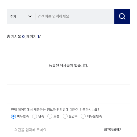
총 게시물
0
, 페이지
1
/1
지
식
재
산
등록된 게시물이 없습니다.
전
략
지
원
국
제
기
구
현재 페이지에서 제공하는 정보와 편의성에 대하여 만족하시나요?
콘텐츠 만족도 조사
협
매우만족
만족
보통
불만족
매우불만족
력
사
의견등록하기
업