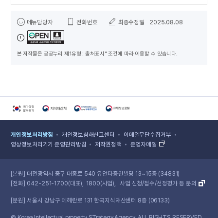
:
번
담당자 정보
호,
메뉴담당자
전화번호
최종수정일
2025.08.08
제
목,
등
록
본 저작물은 공공누리 제1유형 : 출처표시" 조건에 따라 이용할 수 있습니다.
일,
조
회
수,
다
운
로
국가상징알아보기 홈페이지 새 창 열림
지식재산처 홈페이지 새 창 열림
국민권익위원회 홈페이지 새 창 열림
규제정보포털 홈페이지 새 창 열림
드,
미
개인정보처리방침
개인정보침해신고센터
이메일무단수집거부
리
영상정보처리기기 운영관리방침
저작권정책
운영자메일
보
기
에
[본원]
대전광역시 중구 대종로 540 유안타증권빌딩 13~15층 (34831)
따
[전화]
042-251-1700(대표)
1800(사업)
사업 신청/접수/선정평가 등 문의
른
게
[분원]
서울시 강남구 테헤란로 131 한국지식재산센터 8층 (06133)
시
글
© Korea Intellectual property STrategy Agency. ALL RIGHTS RESERVED.